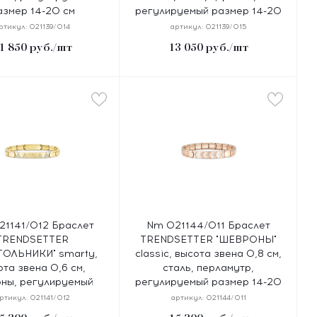
азмер 14-20 см
регулируемый размер 14-20
см
ртикул:
021139/014
артикул:
021139/015
1 850
руб.
/шт
13 050
руб.
/шт
1141/012 Браслет
Nm 021144/011 Браслет
TRENDSETTER
TRENDSETTER "ШЕВРОНЫ"
ГОЛЬНИКИ" smarty,
classic, высота звена 0,8 см,
ота звена 0,6 см,
сталь, перламутр,
оны, регулируемый
регулируемый размер 14-20
азмер 14-20 см
см
ртикул:
021141/012
артикул:
021144/011