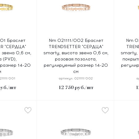
01 Браслет
Nm 021111/002 Браслет
Nm 02
R "СЕРДЦА"
TRENDSETTER "СЕРДЦА"
TREN
 звена 0,6 см,
smarty, высота звена 0,6 см,
smarty,
 (PVD),
розовая позолота,
покрыт
размер 14-20
регулируемый размер 14-20
регулир
м
см
21111/001
артикул:
021111/002
а
уб.
/шт
12 750
руб.
/шт
1