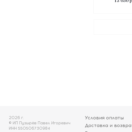
13 050
р
Условия оплаты
2026 г.
© ИП Пузырёв Павел Игоревич
Доставка и возвра
ИНН 550506730984