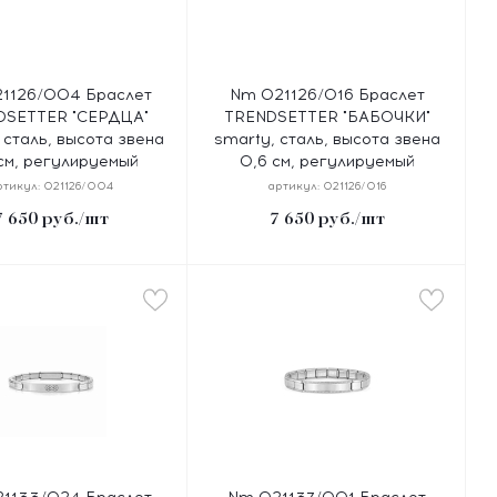
1126/004 Браслет
Nm 021126/016 Браслет
DSETTER "СЕРДЦА"
TRENDSETTER "БАБОЧКИ"
 сталь, высота звена
smarty, сталь, высота звена
см, регулируемый
0,6 см, регулируемый
азмер 14-20 см
размер 14-20 см
ртикул:
021126/004
артикул:
021126/016
7 650
руб.
/шт
7 650
руб.
/шт