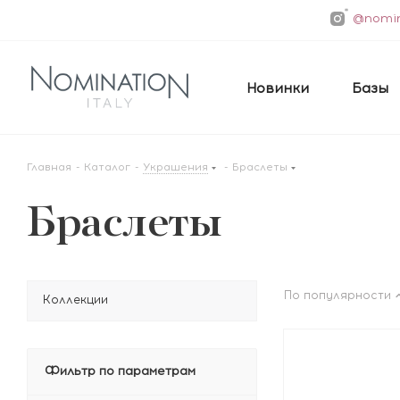
@nomin
Новинки
Базы
Главная
-
Каталог
-
Украшения
-
Браслеты
Браслеты
По популярности
Коллекции
Фильтр по параметрам