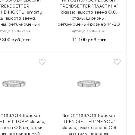
1133/024 Браслет
Nm 021137/001 Браслет
TRENDSETTER
TRENDSETTER "ПЛАСТИНА"
НЕЧНОСТЬ" smarty,
classic, высота звена 0,8,
ль, высота звена,
сталь, цирконы,
оны, регулируемый
регулируемый размер 14-20
азмер 14-20 см
см
ртикул:
021133/024
артикул:
021137/001
9 300
руб.
/шт
11 100
руб.
/шт
1139/014 Браслет
Nm 021139/015 Браслет
TTER "LOVE" classic,
TRENDSETTER "ME YOU"
звена 0,8 см, сталь,
classic, высота звена 0,8
оны, регулируемый
см,сталь, цирконы,