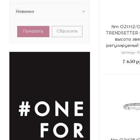
Новинки
Nm 021112/0
Сбросить
TRENDSETTER s
высота зве
регулируемый 
с
артикул:
0
7 650
р