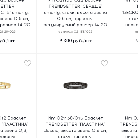
26 Браслет
Nm 021133/022 Браслет
Nm 02
SETTER
TRENDSETTER "СЕРДЦЕ"
ТЬ" smarty,
smarty, сталь, высота звена
"БЕСКО
звена 0,6 см,
0,6 см, цирконы,
ста
размер 14-20
регулируемый размер 14-20
цирк
м
см
р
21126/026
артикул:
021133/022
а
уб.
/шт
9 300
руб.
/шт
12 Браслет
Nm 021138/015 Браслет
Nm 02
 "ПЛАСТИНА"
TRENDSETTER "ПЛАСТИНА"
TRENDSE
та звена 0,8,
classic, высота звена 0,8 см,
высота 
ирконы,
сталь, цирконы,
цирк