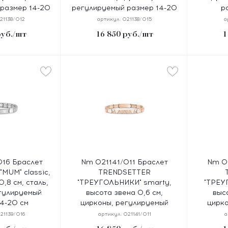
размер 14-20
регулируемый размер 14-20
р
м
см
21138/012
артикул:
021138/015
а
уб.
/шт
16 850
руб.
/шт
1
16 Браслет
Nm 021141/011 Браслет
Nm 02
MUM" classic,
TRENDSETTER
,8 см, сталь,
"ТРЕУГОЛЬНИКИ" smarty,
"ТРЕУ
гулируемый
высота звена 0,6 см,
выс
4-20 см
цирконы, регулируемый
цирк
размер 14-20 см
р
21139/016
артикул:
021141/011
а