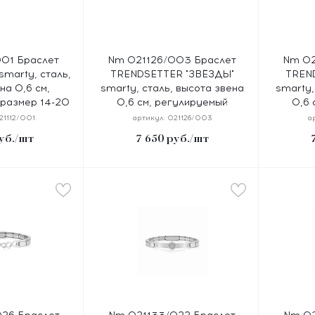
01 Браслет
Nm 021126/003 Браслет
Nm 02
marty, сталь,
TRENDSETTER "ЗВЁЗДЫ"
TREN
на 0,6 см,
smarty, сталь, высота звена
smarty,
размер 14-20
0,6 см, регулируемый
0,6 
м
размер 14-20 см
р
21112/001
артикул:
021126/003
а
уб.
/шт
7 650
руб.
/шт