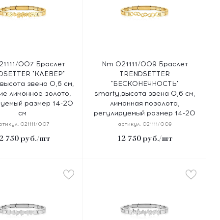
1111/007 Браслет
Nm 021111/009 Браслет
DSETTER "КЛЕВЕР"
TRENDSETTER
 высота звена 0,6 см,
"БЕСКОНЕЧНОСТЬ"
ие лимонное золото,
smarty,высота звена 0,6 см,
уемый размер 14-20
лимонная позолота,
см
регулируемый размер 14-20
см
ртикул:
021111/007
артикул:
021111/009
2 750
руб.
/шт
12 750
руб.
/шт