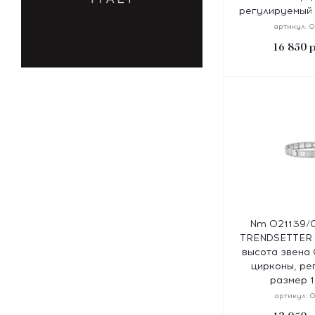
регулируемый 
с
артикул:
0
16 850
р
Nm 021139/0
TRENDSETTER "
высота звена 0
цирконы, ре
размер 1
артикул:
0