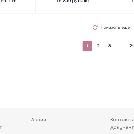
уб.
/шт
16 850
руб.
/шт
1
Показать еще
1
2
3
21
Акции
Контакты
т
Докумен