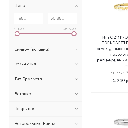
Цена
1 850
56 350
Nm 021111/0
TRENDSETTE
smarty, высота
Символ (вставка)
позолота
регулируемый 
Коллекция
с
артикул:
0
Тип Браслета
12 750
р
Вставка
Покрытие
Натуральные Камни