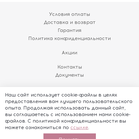
Условия оплаты
Доставка и возврат
Гарантия
Политика конфиденциальности
Акции
Контакты
Документы
8 (800) 101-60-86
Наш сайт использует cookie-файлы в целях
(пн-пт 10:00 до 18:00 МСК)
предоставления вам лучшего пользовательского
ЗАКАЗАТЬ ЗВОНОК
опыта. Продолжая использовать данный сайт,
вы соглашаетесь с использованием нами cookie-
shop@nomination.ru
файлов. С политикой конфиденциальности вы
можете ознакомиться по
ссылке
.