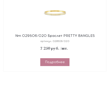
Nm 029506/020 Браслет PRETTY BANGLES
размер 19 см, сталь, цирконы белые, покрытие
артикул:
029506/020
желтое PVD
7 250
руб.
/шт.
Подробнее