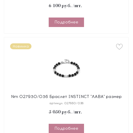
6 100
руб.
/шт.
Подробнее
Новинка
Nm 027930/036 Браслет INSTINCT "ЛАВА" размер
18-21 см, синтетический шнур, сталь, камни
артикул:
027930/036
5 050
руб.
/шт.
Подробнее