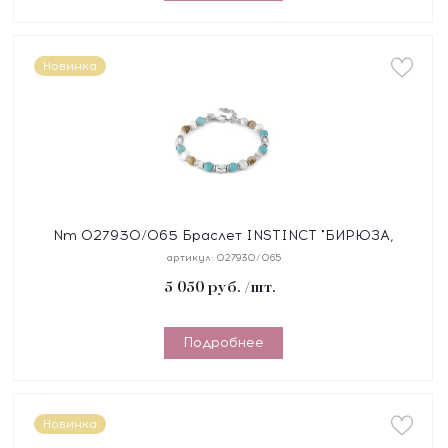
Новинка
Nm 027930/065 Браслет INSTINCT "БИРЮЗА,
ЯШМА" размер 18-21 см, синтетический шнур, сталь,
артикул:
027930/065
камни
5 050
руб.
/шт.
Подробнее
Новинка