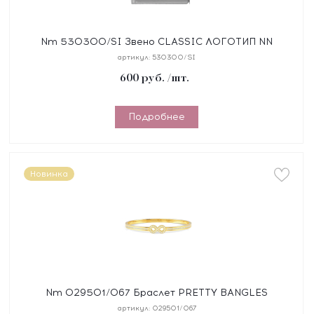
Nm 530300/SI Звено CLASSIC ЛОГОТИП NN
сталь/серебро 925°
артикул:
530300/SI
600
руб.
/шт.
Подробнее
Новинка
Nm 029501/067 Браслет PRETTY BANGLES
"БЕСКОНЕЧНОСТЬ" размер 17 см, сталь, цирконы,
артикул:
029501/067