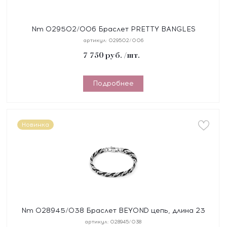
Nm 029502/006 Браслет PRETTY BANGLES
"СЕРДЦЕ" размер 19 см, сталь, цирконы, покрытие
артикул:
029502/006
желтое PVD
7 750
руб.
/шт.
Подробнее
Новинка
Nm 028945/038 Браслет BEYOND цепь, длина 23
см, сталь, покрытие черное PVD
артикул:
028945/038