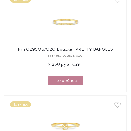
Nm 029505/020 Браслет PRETTY BANGLES
размер 17 см, сталь, цирконы белые, покрытие
артикул:
029505/020
желтое PVD
7 250
руб.
/шт.
Подробнее
Новинка