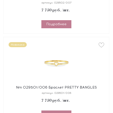
"ЗВЕЗДА" размер 19 см, сталь, цирконы
артикул:
029502/007
7 750
руб.
/шт.
Подробнее
Новинка
Nm 029501/006 Браслет PRETTY BANGLES
"СЕРДЦЕ" размер 17 см, сталь, цирконы, покрытие
артикул:
029501/006
желтое PVD
7 750
руб.
/шт.