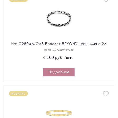
Nm 028945/038 Браслет BEYOND цепь, длина 23
см, сталь, покрытие черное PVD
артикул:
028945/038
6 100
руб.
/шт.
Подробнее
Новинка