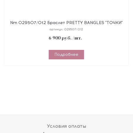
Nm 029507/012 Браслет PRETTY BANGLES "ТОЧКИ"
размер 17 см, сталь, цирконы, покрытие желтое PVD
артикул:
029507/012
6 900
руб.
/шт.
Подробнее
Условия оплаты