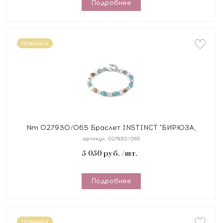
Подробнее
Новинка
Nm 027930/065 Браслет INSTINCT "БИРЮЗА,
ЯШМА" размер 18-21 см, синтетический шнур, сталь,
артикул:
027930/065
камни
5 050
руб.
/шт.
Подробнее
Новинка