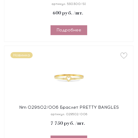
сталь/серебро 925°
артикул:
530300/SI
600
руб.
/шт.
Подробнее
Новинка
Nm 029502/006 Браслет PRETTY BANGLES
"СЕРДЦЕ" размер 19 см, сталь, цирконы, покрытие
артикул:
029502/006
желтое PVD
7 750
руб.
/шт.