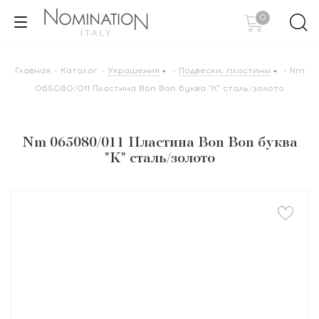
0
Главная
-
Каталог
-
Украшения
-
Подвески, пластины
-
Nm
065080/011 Пластина Bon Bon буква "K" сталь/золото
Nm 065080/011 Пластина Bon Bon буква
"K" сталь/золото