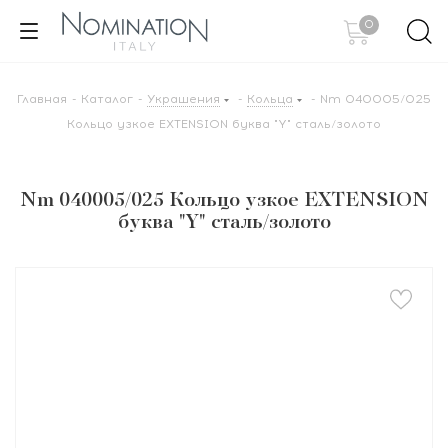
0
Главная
-
Каталог
-
Украшения
-
Кольца
-
Nm 040005/025
Кольцо узкое EXTENSION буква "Y" сталь/золото
Nm 040005/025 Кольцо узкое EXTENSION
буква "Y" сталь/золото