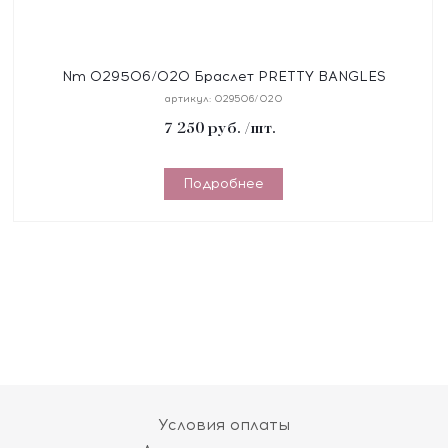
Nm 029506/020 Браслет PRETTY BANGLES
размер 19 см, сталь, цирконы белые, покрытие
артикул:
029506/020
желтое PVD
7 250
руб.
/шт.
Подробнее
Условия оплаты