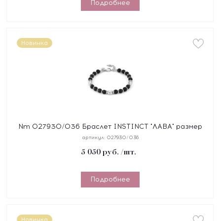
Подробнее
Новинка
Nm 027930/036 Браслет INSTINCT "ЛАВА" размер
18-21 см, синтетический шнур, сталь, камни
артикул:
027930/036
5 050
руб.
/шт.
Подробнее
Новинка