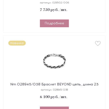
"СЕРДЦЕ" размер 19 см, сталь, цирконы, покрытие
артикул:
029502/006
желтое PVD
7 750
руб.
/шт.
Подробнее
Новинка
Nm 028945/038 Браслет BEYOND цепь, длина 23
см, сталь, покрытие черное PVD
артикул:
028945/038
6 100
руб.
/шт.