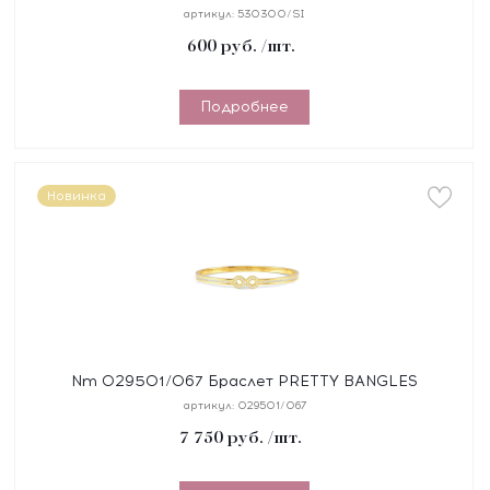
сталь/серебро 925°
артикул:
530300/SI
600
руб.
/шт.
Подробнее
Новинка
Nm 029501/067 Браслет PRETTY BANGLES
"БЕСКОНЕЧНОСТЬ" размер 17 см, сталь, цирконы,
артикул:
029501/067
покрытие жел
7 750
руб.
/шт.