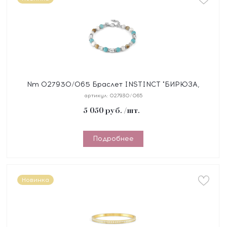
Nm 027930/065 Браслет INSTINCT "БИРЮЗА,
ЯШМА" размер 18-21 см, синтетический шнур, сталь,
артикул:
027930/065
камни
5 050
руб.
/шт.
Подробнее
Новинка