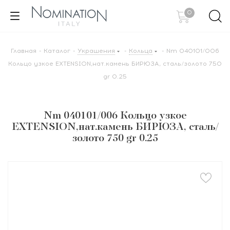
0
Главная
-
Каталог
-
Украшения
-
Кольца
-
Nm 040101/006
Кольцо узкое EXTENSION,нат.камень БИРЮЗА, сталь/золото 750
gr 0.25
Nm 040101/006 Кольцо узкое
EXTENSION,нат.камень БИРЮЗА, сталь/
золото 750 gr 0.25