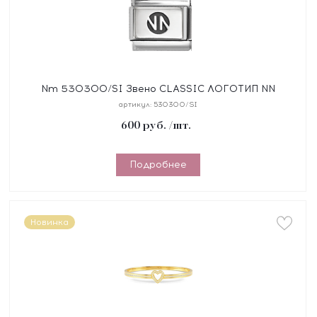
Nm 530300/SI Звено CLASSIC ЛОГОТИП NN
сталь/серебро 925°
артикул:
530300/SI
600
руб.
/шт.
Подробнее
Новинка