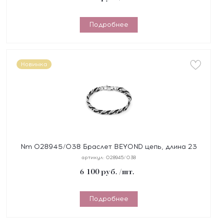
Подробнее
Новинка
Nm 028945/038 Браслет BEYOND цепь, длина 23
см, сталь, покрытие черное PVD
артикул:
028945/038
6 100
руб.
/шт.
Подробнее