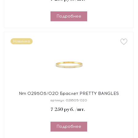
Подробнее
Новинка
Nm 029505/020 Браслет PRETTY BANGLES
размер 17 см, сталь, цирконы белые, покрытие
артикул:
029505/020
желтое PVD
7 250
руб.
/шт.
Подробнее