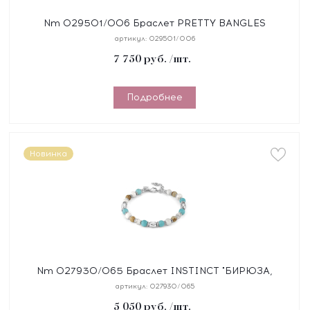
Nm 029501/006 Браслет PRETTY BANGLES
"СЕРДЦЕ" размер 17 см, сталь, цирконы, покрытие
артикул:
029501/006
желтое PVD
7 750
руб.
/шт.
Подробнее
Новинка
Nm 027930/065 Браслет INSTINCT "БИРЮЗА,
ЯШМА" размер 18-21 см, синтетический шнур, сталь,
артикул:
027930/065
камни
5 050
руб.
/шт.