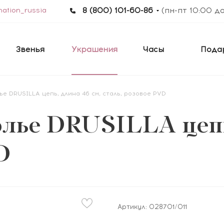
ation_russia
8 (800) 101-60-86
(пн-пт 10:00 д
Звенья
Украшения
Часы
Пода
ье DRUSILLA цепь, длина 46 см, сталь, розовое PVD
лье DRUSILLA цепь,
D
Артикул:
028701/011