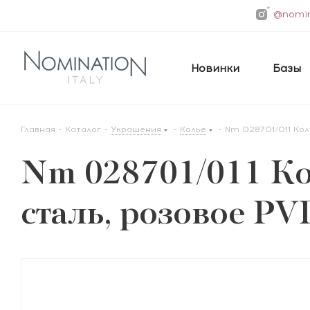
@nomin
Новинки
Базы
Главная
-
Каталог
-
Украшения
-
Колье
-
Nm 028701/011 Кол
Nm 028701/011 Ко
сталь, розовое PV