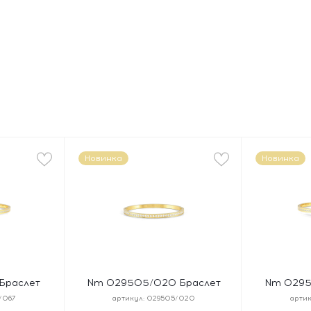
Новинка
Новинка
Браслет
Nm 029505/020 Браслет
Nm 0295
GLES
PRETTY BANGLES размер 17
PRETTY 
/067
артикул:
029505/020
артик
размер 17
см, сталь, цирконы белые,
ЖИЗНИ" ра