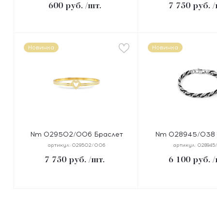
600
руб.
/шт.
7 750
руб.
/
см, сталь, цирконы
жел
Новинка
Новинка
Nm 029502/006 Браслет
Nm 028945/038 
PRETTY BANGLES "СЕРДЦЕ"
BEYOND цепь, дли
артикул:
029502/006
артикул:
028945
размер 19 см, сталь, цирконы,
сталь, покрытие ч
7 750
руб.
/шт.
6 100
руб.
/
покрытие желтое PVD