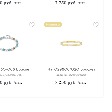
0
руб.
/шт.
7 750
руб.
/шт.
, покрытие желт
Новинка
30/065 Браслет
Nm 029506/020 Браслет
 "БИРЮЗА, ЯШМА"
PRETTY BANGLES размер 19
кул:
027930/065
артикул:
029506/020
мер 18-21 см,
см, сталь, цирконы белые,
0
руб.
/шт.
7 250
руб.
/шт.
ский шнур, сталь,
покрытие желтое PVD
камни