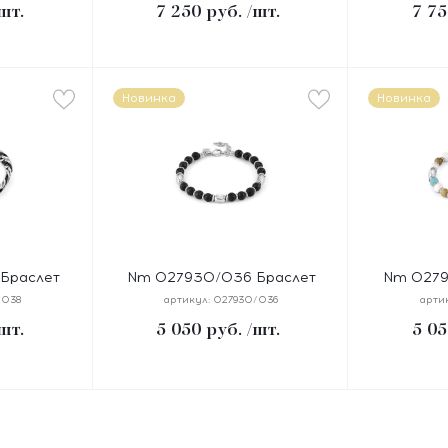
шт.
7 250
руб.
/шт.
7 75
, покрытие
покрытие желтое PVD
цирконы
Новинка
Новинка
Браслет
Nm 027930/036 Браслет
Nm 0279
на 23 см,
INSTINCT "ЛАВА" размер 18-
INSTINCT
/038
артикул:
027930/036
арти
ерное PVD
21 см, синтетический шнур,
раз
шт.
5 050
руб.
/шт.
5 05
сталь, камни
синтетиче