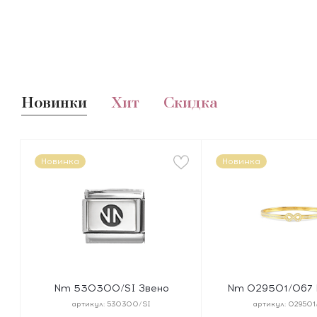
Новинки
Хит
Скидка
Новинка
Новинка
Nm 530300/SI Звено
Nm 029501/067 
CLASSIC ЛОГОТИП NN сталь/
PRETTY BAN
артикул:
530300/SI
артикул:
029501
серебро 925°
"БЕСКОНЕЧНОСТЬ" 