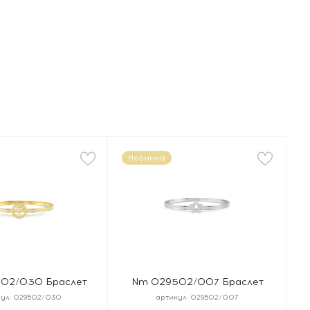
Новинка
02/030 Браслет
Nm 029502/007 Браслет
BANGLES "ДЕРЕВО
PRETTY BANGLES "ЗВЕЗДА"
ул:
029502/030
артикул:
029502/007
змер 19 см, сталь,
размер 19 см, сталь, цирконы